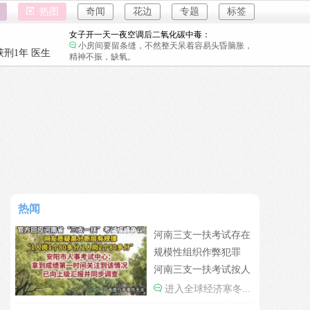
女子开一天一夜空调后二氧化碳中毒：
热图
奇闻
花边
专题
标签
小房间要留条缝，不然整天呆着容易头昏脑胀，
精神不振，缺氧。
国企拖欠3700万致市政工程停工：
教育是因为没有上过学吗？
强奸案
刑1年 医生
重庆游客
26岁女儿谈47岁妈妈突然产女：
这是没给孩子说，怕孩子不同意吧…
强奸案
儿子举报身价上亿父亲说家已破碎：
重庆游客
民政局没有通网吗？为什么这么多假结婚证？
河南三支一扶考试存在规模性组织作弊犯罪：
进入全球经济寒冬期了，为了经济不管是什么群
体都拼命搞钱了。
1岁宝宝碰坏纸巾盒三亚酒店索赔924元：
还记得碰瓷这个词的字面意思吗？
女子开一天一夜空调后二氧化碳中毒：
热闻
小房间要留条缝，不然整天呆着容易头昏脑胀，
精神不振，缺氧。
国企拖欠3700万致市政工程停工：
河南三支一扶考试存在
教育是因为没有上过学吗？
规模性组织作弊犯罪
26岁女儿谈47岁妈妈突然产女：
河南三支一扶考试按人
这是没给孩子说，怕孩子不同意吧…
头给分数
进入全球经济寒冬...
儿子举报身价上亿父亲说家已破碎：