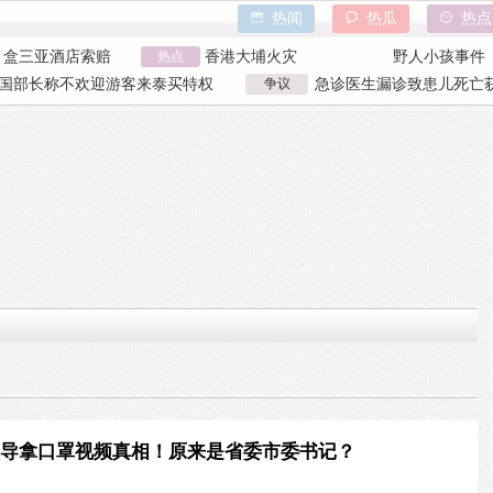
热闻
热瓜
热点
巾盒三亚酒店索赔
热点
香港大埔火灾
野人小孩事件
万致市政工程停工
天水血铅异常事件
山西大同订婚
国部长称不欢迎游客来泰买特权
争议
急诊医生漏诊致患儿死亡获
亿父亲说家已破碎
特朗普泽连斯基吵架
吉林大爷救助
国部长争议发言
漏诊获刑
巾盒三亚酒店索赔
香港大埔火灾
野人小孩事件
万致市政工程停工
天水血铅异常事件
山西大同订婚
亿父亲说家已破碎
特朗普泽连斯基吵架
吉林大爷救助
给领导拿口罩视频真相！原来是省委市委书记？