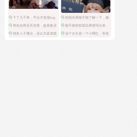
下了几千单，平台才发现bug
前因后果能不能了解一下，她
吗？
被爱豆引导网暴攻击
类似去商店买东西，趁老板没
能不能把前因后果都写出来，
反应过来拿了就跑。
这是在保护施害人吗。
很多人不懂法，还以为是道德
这个女生是一个小网红，有差
问题呢。
不多八万粉丝，但是这不是关注
点啊。