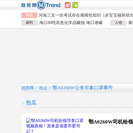
热瓜
河南三支一扶考试存在规模性组织
1岁宝宝碰坏纸
作弊犯罪
女子开一天一夜空调后二氧化碳中
924元
国企拖欠3700
爆料
海口80吨高危化学品瞒报 海口港瞒
人物
泰
毒
26岁女儿谈47岁妈妈突然产女
儿子举报身价上
报危险品
泰
河南三支一扶考试存在规模性组织
1岁宝宝碰坏纸
作弊犯罪
女子开一天一夜空调后二氧化碳中
924元
国企拖欠3700
毒
26岁女儿谈47岁妈妈突然产女
儿子举报身价上
>
> 鄂A0260W公务车拿口罩事件
趋势网
热点
热瓜
鄂A0260W司机