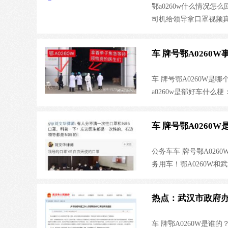
鄂a0260w什么情况怎
司机给领导拿口罩视频
领的口罩，外界众说纷
拿口罩。马国强书记身
车 牌号鄂A026
记，在此次疫情防控中
A0260W视频：司机
车 牌号鄂A0260W是哪
a0260w是部好车什么
a0260w车主是谁？湖
进红十字会拿口罩，车主疑
车 牌号鄂A026
公务车车 牌号鄂A02
务用车！鄂A0260W和
系？武汉市政府公务用车
热点：武汉市政府办
车 牌鄂A0260W是谁