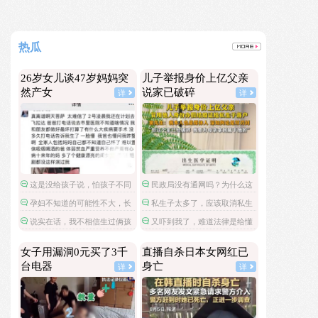
热瓜
26岁女儿谈47岁妈妈突
儿子举报身价上亿父亲
然产女
说家已破碎
详
详
这是没给孩子说，怕孩子不同
民政局没有通网吗？为什么这
意吧…
么多假结婚证？
孕妇不知道的可能性不大，长
私生子太多了，应该取消私生
时间不来月经不检查吗？
子可以继承财产的政策。
说实在话，我不相信生过俩孩
又吓到我了，难道法律是给懂
子的人不会感受胎动。
法的人钻漏洞用的？
女子用漏洞0元买了3千
直播自杀日本女网红已
台电器
身亡
详
详