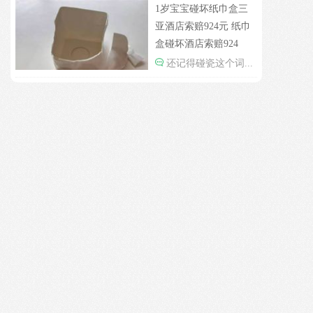
民政局没有通网吗？为什么这么多假结婚证？
1岁宝宝碰坏纸巾盒三
亚酒店索赔924元 纸巾
盒碰坏酒店索赔924
还记得碰瓷这个词...