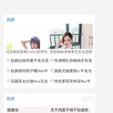
热图
优质御姐青树Cheryl孙梦怡
美丽御姐潘琳琳无圣光原图
零遮罩私拍
♡
妩媚佳丽佟蔓半圣光原
♡
性感网红孙晚桐木有遮
图
相册
♡
妩媚模特陈宇曦Niki半
♡
靓丽尤物蜜桃cc半圣光
圣光番号
照片
♡
高颜美女白微Sera无光
♡
绝色萝莉宋梓诺Bee半
无遮全集
圣光专辑
热答
隐翅虫
关于鸡蛋不得不知道的