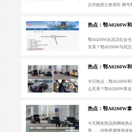
汉市政府公务用车 牌号
热点：鄂A0260
鄂A0260W从武汉红会
关系？鄂A0260W与武
A0260W拿走红会口
武汉红十字会的背后……
热点：鄂A0260
息发布系统公示）车 牌
今日热点：鄂A0260W
么关系？鄂A0260W
题！肥头大耳的二品大
字、提物资的公务车…
热点：鄂A0260
今天网友热议的网络热点
责……趋势君调查报道如