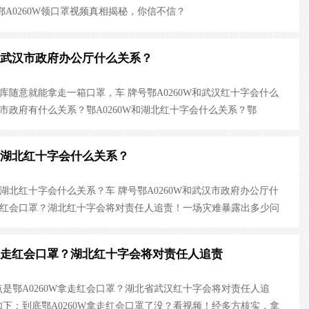
鄂A0260W领口罩视频真相揭秘，你信不信？
W和武汉市政府办公厅什么关系？
仓库随意就能拿走一箱口罩，车 牌号鄂A0260W和武汉红十字会什么
汉市政府有什么关系？鄂A0260W和湖北红十字会什么关系？鄂
罩？湖北红十字会将对责任人追责！鄂A0260W领口罩和武汉市政府、
车 牌号鄂A0260W：武汉市政府办公厅公务用车（武汉政府采购信
W和湖北红十字会什么关系？
号鄂A0260W事件后续：是哪个领导的？疑传马国强书记
和湖北红十字会什么关系？车 牌号鄂A0260W和武汉市政府办公厅什
拿走红会口罩？湖北红十字会将对责任人追责！一场灾难暴露出多少问
元、一问三不知的混子主任、无所不能的莆田系、财大气粗的红十
…
W拿走红会口罩？湖北红十字会将对责任人追责
是鄂A0260W拿走红会口罩？湖北省武汉红十字会将对责任人追
下：到底鄂A0260W拿走红会口罩了没？看视频！经多方核实，拿