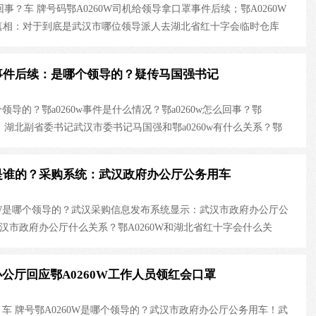
么回事？车 牌号码鄂A0260W司机给领导拿口罩事件后续；鄂A0260W
真相：对于到底是武汉市哪位领导派人去湖北省红十字会临时仓库
纭，有不少网友说，像是武汉市委书记马国强的司机开车去红十字
兼多职，目前除了担任武汉市市委书记，也是中共湖北副省委书
0W事件后续：是哪个领导的？疑传马国强书记
，作为指挥长全面负责武汉市新型肺炎防控指挥部作战指挥。鄂
开公务车到红十字会给领导拿口罩视频
个领导的？鄂a0260w事件是什么情况？鄂a0260w怎么回事？鄂
梗：湖北副省委书记武汉市委书记马国强和鄂a0260w有什么关系？鄂
北领导去红会拿口罩真相：武汉公务车车 牌号鄂A0260W事件：司机
为马国强书记？鄂a0260w视频...
0W是谁的？采购系统：武汉政府办公厅公务用车
60W是哪个领导的？武汉采购信息发布系统显示：武汉市政府办公厅公
武汉市政府办公厅什么关系？鄂A0260W和湖北省红十字会什么关
 牌号鄂A0260W领口罩视频真相原来是这样，你信不信？
公厅回应鄂A0260W工作人员领红会口罩
的？车 牌号鄂A0260W是哪个领导的？武汉市政府办公厅公务用车！武